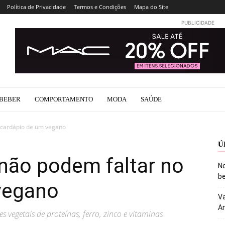
Política de Privacidade
Termos e Condições
Mapa do Site
PUBLICIDADE
BEBER
COMPORTAMENTO
MODA
SAÚDE
o cardápio de um vegano
Ú
não podem faltar no
No
be
vegano
Va
An
es vegetais de proteínas, ferro, zinco e vitaminas