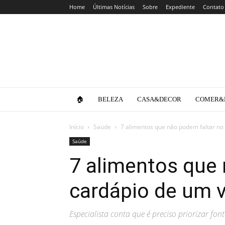
Home
Últimas Notícias
Sobre
Expediente
Contato
Clube
da
Lola
🏠
BELEZA
CASA&DECOR
COMER&
Início
Saúde
7 alimentos que não podem faltar n
Saúde
7 alimentos que 
cardápio de um 
Especialista conta que é preciso priorizar font