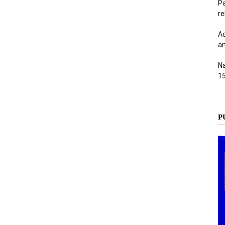
Pa
r
Ac
an
Na
1
P