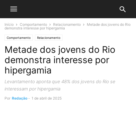
Início
Comportamento
Relacionamento
Metade dos jovens do Rio
demonstra interesse por hipergamia
Comportamento
Relacionamento
Metade dos jovens do Rio
demonstra interesse por
hipergamia
Levantamento aponta que 48% dos jovens do Rio se
interessam por hipergamia
Por
Redação
-
1 de abril de 2025