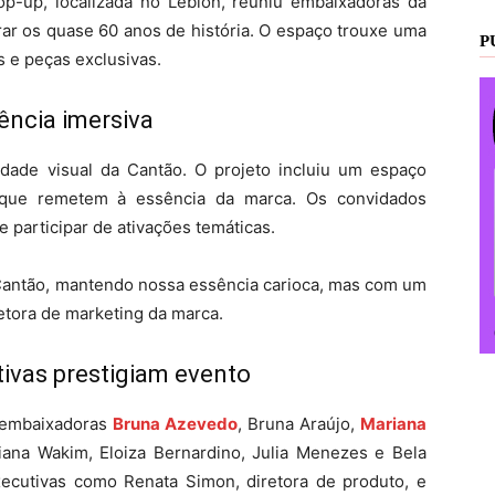
pop-up, localizada no Leblon, reuniu embaixadoras da
rar os quase 60 anos de história. O espaço trouxe uma
P
s e peças exclusivas.
ência imersiva
dade visual da Cantão. O projeto incluiu um espaço
 que remetem à essência da marca. Os convidados
 participar de ativações temáticas.
 Cantão, mantendo nossa essência carioca, mas com um
retora de marketing da marca.
ivas prestigiam evento
 embaixadoras
Bruna Azevedo
, Bruna Araújo,
Mariana
ana Wakim, Eloiza Bernardino, Julia Menezes e Bela
ecutivas como Renata Simon, diretora de produto, e