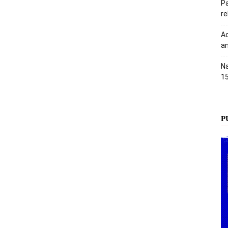
Pa
r
Ac
an
Na
1
P