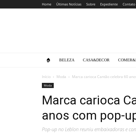
Home
Últimas Notícias
Sobre
Expediente
Contato
Clube
da
Lola
🏠
BELEZA
CASA&DECOR
COMER&
Início
Moda
Marca carioca Cantão celebra 60 ano
Moda
Marca carioca Ca
anos com pop-up
Pop-up no Leblon reuniu embaixadoras e con