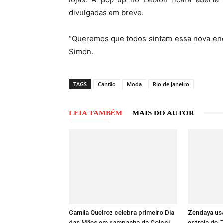
divulgadas em breve.
“Queremos que todos sintam essa nova ener
Simon.
TAGS
Cantão
Moda
Rio de Janeiro
LEIA TAMBÉM
MAIS DO AUTOR
Camila Queiroz celebra primeiro Dia
Zendaya usa
das Mães em campanha da Colcci
estreia de 