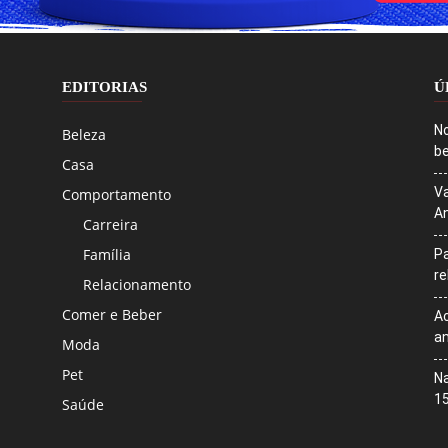
EDITORIAS
Ú
No
Beleza
be
Casa
Va
Comportamento
An
Carreira
Família
Pa
r
Relacionamento
Comer e Beber
Ac
an
Moda
Pet
Na
1
Saúde