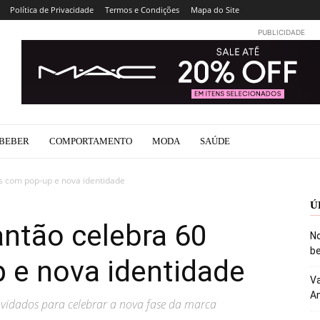
Política de Privacidade
Termos e Condições
Mapa do Site
PUBLICIDADE
BEBER
COMPORTAMENTO
MODA
SAÚDE
s com pop-up e nova identidade
Ú
ntão celebra 60
No
be
 e nova identidade
Va
An
vidados para celebrar a nova fase da marca