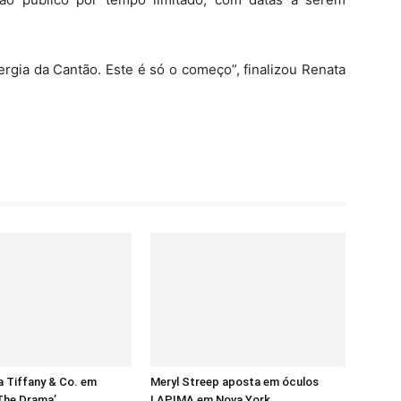
gia da Cantão. Este é só o começo”, finalizou Renata
 Tiffany & Co. em
Meryl Streep aposta em óculos
‘The Drama’
LAPIMA em Nova York