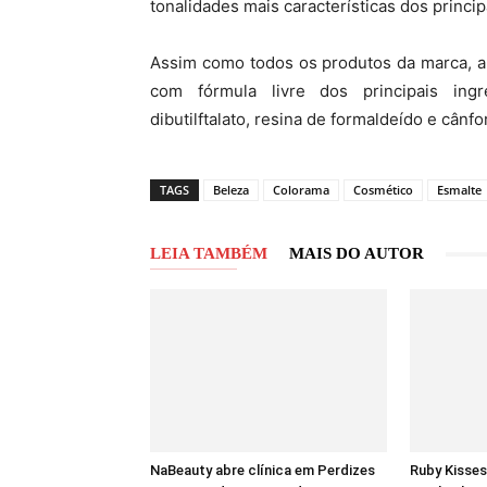
tonalidades mais características dos princip
Assim como todos os produtos da marca, a
com fórmula livre dos principais ingre
dibutilftalato, resina de formaldeído e cânfo
TAGS
Beleza
Colorama
Cosmético
Esmalte
LEIA TAMBÉM
MAIS DO AUTOR
NaBeauty abre clínica em Perdizes
Ruby Kisses