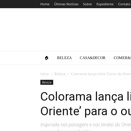
Home
Últimas Notícias
Sobre
Expediente
Contato
Clube
da
Lola
🏠
BELEZA
CASA&DECOR
COMER&
Início
Beleza
Colorama lança linha ‘Cores do Orie
Beleza
Colorama lança l
Oriente’ para o 
Inspirada nas paisagens e nas lendas do Orien