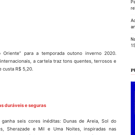
Pa
r
Ac
an
Na
1
 Oriente” para a temporada outono inverno 2020.
nternacionais, a cartela traz tons quentes, terrosos e
 custa R$ 5,20.
P
cas duráveis e seguras
ganha seis cores inéditas: Dunas de Areia, Sol do
os, Sherazade e Mil e Uma Noites, inspiradas nas