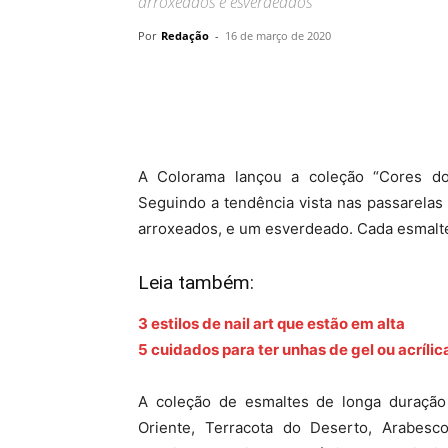
arroxeados e esverdeados
Por
Redação
-
16 de março de 2020
A Colorama lançou a coleção “Cores do
Seguindo a tendência vista nas passarelas i
arroxeados, e um esverdeado. Cada esmalte
Leia também:
3 estilos de nail art que estão em alta
5 cuidados para ter unhas de gel ou acríli
A coleção de esmaltes de longa duração 
Oriente, Terracota do Deserto, Arabesc