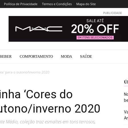
Política de Privacidade
Termos e Condições
Mapa do Site
PUBLICIDADE
BEBER
COMPORTAMENTO
MODA
SAÚDE
nte’ para o outono/inverno 2020
Ú
inha ‘Cores do
No
be
outono/inverno 2020
Va
An
te Médio, coleção traz esmaltes em tons terrosos,