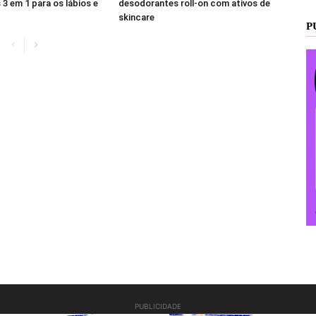
 3 em 1 para os lábios e
desodorantes roll-on com ativos de
skincare
P
PUBLICIDADE