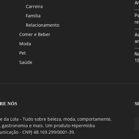
An
Carreira
Família
Pa
r
Relacionamento
Comer e Beber
Ac
an
Moda
Pet
Na
1
Saúde
RE NÓS
S
e da Lola - Tudo sobre beleza, moda, comportamente,
, gastronomia e mais. Um produto Hipermídia
nicação - CNPJ 48.169.299/0001-39.