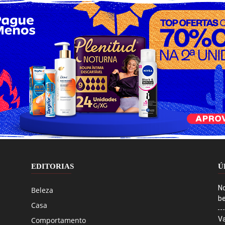
EDITORIAS
Ú
No
Beleza
be
Casa
Va
Comportamento