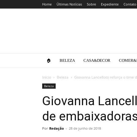
Home
Últimas Notícias
Sobre
Expediente
Contato
Clube
da
Lola
🏠
BELEZA
CASA&DECOR
COMER&
Início
Beleza
Giovanna Lancellotti reforça o tim
Beleza
Giovanna Lancell
de embaixadoras
Por
Redação
-
28 de junho de 2018