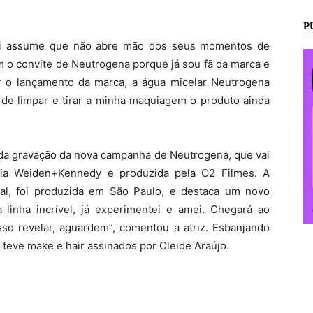
P
tti assume que não abre mão dos seus momentos de
om o convite de Neutrogena porque já sou fã da marca e
ar o lançamento da marca, a água micelar Neutrogena
m de limpar e tirar a minha maquiagem o produto ainda
 da gravação da nova campanha de Neutrogena, que vai
cia Weiden+Kennedy e produzida pela O2 Filmes. A
tal, foi produzida em São Paulo, e destaca um novo
linha incrível, já experimentei e amei. Chegará ao
o revelar, aguardem”, comentou a atriz. Esbanjando
 teve make e hair assinados por Cleide Araújo.