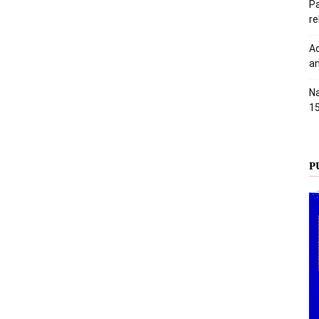
Pa
r
Ac
an
Na
1
P