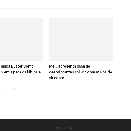
 lança Butter Bomb
Melu apresenta linha de
 3 em 1 para os lábios e
desodorantes roll-on com ativos de
skincare
PUBLICIDADE