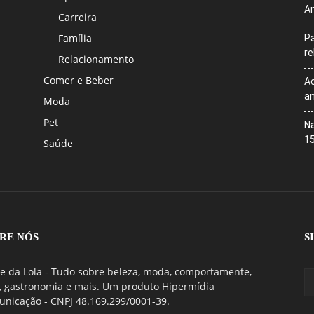
An
Carreira
Família
Pa
r
Relacionamento
Comer e Beber
Ac
an
Moda
Pet
Na
1
Saúde
RE NÓS
S
e da Lola - Tudo sobre beleza, moda, comportamente,
, gastronomia e mais. Um produto Hipermídia
nicação - CNPJ 48.169.299/0001-39.