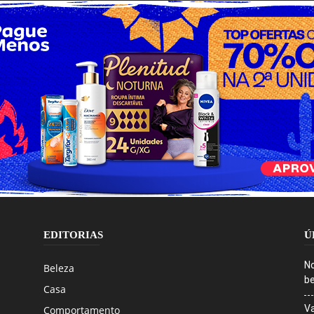
EDITORIAS
Ú
No
Beleza
be
Casa
Va
Comportamento