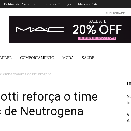
Política de Privacidade
Termos e Condições
Mapa do Site
PUBLICIDADE
BEBER
COMPORTAMENTO
MODA
SAÚDE
e de embaixadoras de Neutrogena
Ú
otti reforça o time
No
be
 de Neutrogena
Va
An