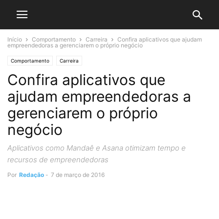
Início
Comportamento
Carreira
Confira aplicativos que ajudam
empreendedoras a gerenciarem o próprio negócio
Comportamento
Carreira
Confira aplicativos que
ajudam empreendedoras a
gerenciarem o próprio
negócio
Aplicativos como Mandaê e Asana otimizam tempo e
recursos de empreendedoras
Por
Redação
-
7 de março de 2016