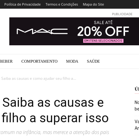
Política de Privacidade
Termos e Condições
Mapa do Site
PUBLICIDADE
BEBER
COMPORTAMENTO
MODA
SAÚDE
Saiba as causas e como ajudar seu filho a...
Ú
 Saiba as causas e
No
be
filho a superar isso
Va
An
 comum na infância, mas merece a atenção dos pais