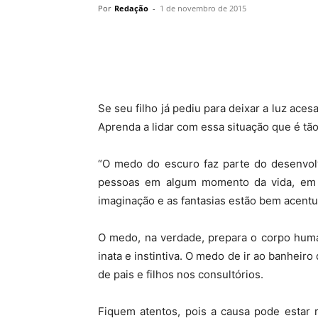
Por
Redação
-
1 de novembro de 2015
Se seu filho já pediu para deixar a luz ace
Aprenda a lidar com essa situação que é tã
“O medo do escuro faz parte do desenvol
pessoas em algum momento da vida, em e
imaginação e as fantasias estão bem acentua
O medo, na verdade, prepara o corpo huma
inata e instintiva. O medo de ir ao banheir
de pais e filhos nos consultórios.
Fiquem atentos, pois a causa pode estar 