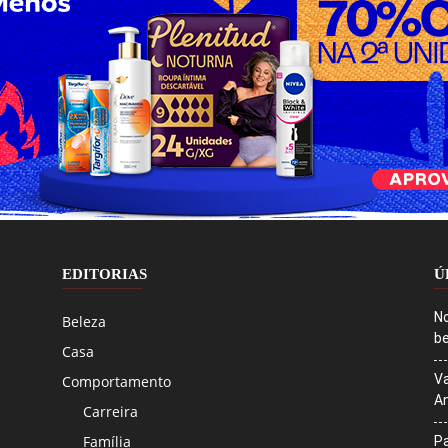
EDITORIAS
Ú
No
Beleza
be
Casa
Va
Comportamento
An
Carreira
Família
Pa