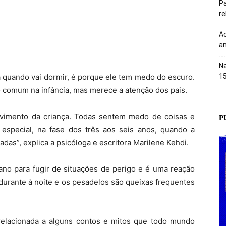
Pa
r
Ac
an
Na
sa quando vai dormir, é porque ele tem medo do escuro.
1
o comum na infância, mas merece a atenção dos pais.
vimento da criança. Todas sentem medo de coisas e
P
special, na fase dos três aos seis anos, quando a
das”, explica a psicóloga e escritora Marilene Kehdi.
no para fugir de situações de perigo e é uma reação
o durante à noite e os pesadelos são queixas frequentes
relacionada a alguns contos e mitos que todo mundo