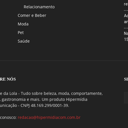
r
Relacionamento
Comer e Beber
Ac
an
Moda
Pet
Na
1
Saúde
RE NÓS
S
e da Lola - Tudo sobre beleza, moda, comportamente,
, gastronomia e mais. Um produto Hipermídia
nicação - CNPJ 48.169.299/0001-39.
 conosco:
redacao@hipermidiacom.com.br