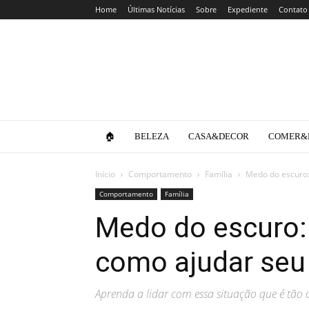
Home
Últimas Notícias
Sobre
Expediente
Contato
Clube
da
Lola
🏠
BELEZA
CASA&DECOR
COMER&
Início
Comportamento
Família
Medo do escuro: 
Comportamento
Família
Medo do escuro:
como ajudar seu 
Aprenda a lidar com essa situação que é tão