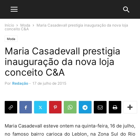
Início
Moda
Maria Casadevall prestigia inauguração da nova loja
conceito C&A
Moda
Maria Casadevall prestigia
inauguração da nova loja
conceito C&A
Por
Redação
-
17 de julho de 2015
Maria Casadevall esteve ontem na quinta-feira, 16 de julho,
no famoso bairro carioca do Leblon, na Zona Sul do Rio