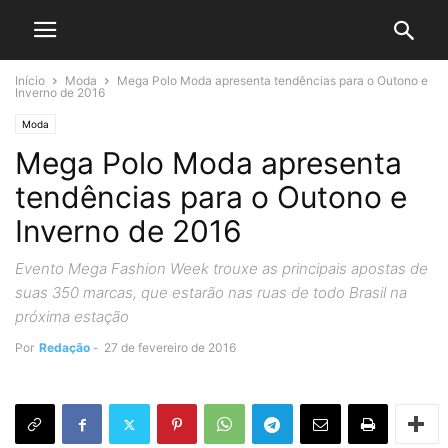
Início
Moda
Mega Polo Moda apresenta tendências para o Outono e
Inverno de 2016
Moda
Mega Polo Moda apresenta
tendências para o Outono e
Inverno de 2016
Evento Mega Fashion Week trouxe as principais apostas de
suas 350 marcas, que estarão nas ruas de todo Brasil na
próxima estação
Por
Redação
-
27 de fevereiro de 2016