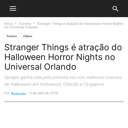
Início
Turismo
Stranger Things é atração do Halloween Horror Nights
no Universal Orlando
Turismo
Vídeos
Stranger Things é atração do
Halloween Horror Nights no
Universal Orlando
Seriado ganha vida pela primeira vez nos melhores eventos
de Halloween em Hollywood, Orlando e Cingapura
Por
-
5 de abril de 2018
Redação