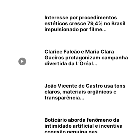
Interesse por procedimentos
estéticos cresce 79,4% no Brasil
impulsionado por filme...
Clarice Falcão e Maria Clara
Gueiros protagonizam campanha
divertida da L’Oréal...
João Vicente de Castro usa tons
claros, materiais orgânicos e
transparência...
Boticário aborda fenômeno da
intimidade artificial e incentiva
conexão genuína nas...