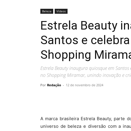
Beleza
Vídeos
Estrela Beauty 
Santos e celebra 
Shopping Miram
Estrela Beauty inaugura quiosque em Santos 
no Shopping Miramar, unindo inovação e cri
Por
Redação
-
12 de novembro de 2024
A marca brasileira Estrela Beauty, parte d
universo de beleza e diversão com a in