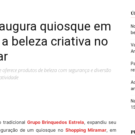
Ú
inaugura quiosque em
No
be
a beleza criativa no
Va
An
ar
Pa
e oferece produtos de beleza com segurança e diversão
r
atividade
Ac
an
Na
1
o tradicional
Grupo Brinquedos Estrela
, expandiu seu
auguração de um quiosque no
Shopping Miramar
, em
P