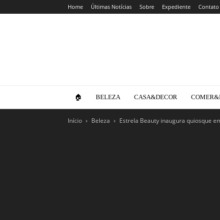
Home
Últimas Notícias
Sobre
Expediente
Contato
Clube
da
Lola
🏠
BELEZA
CASA&DECOR
COMER&
Início
Beleza
Estrela Beauty inaugura quiosque em 