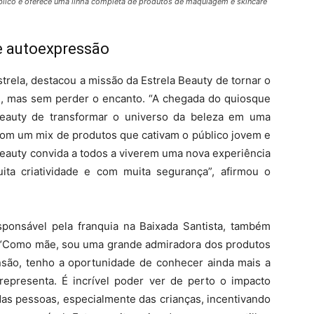
úblico e oferece uma linha completa de produtos de maquiagem e skincare
 autoexpressão
trela, destacou a missão da Estrela Beauty de tornar o
el, mas sem perder o encanto. “A chegada do quiosque
Beauty de transformar o universo da beleza em uma
 Com um mix de produtos que cativam o público jovem e
Beauty convida a todos a viverem uma nova experiência
uita criatividade e com muita segurança”, afirmou o
esponsável pela franquia na Baixada Santista, também
 “Como mãe, sou uma grande admiradora dos produtos
nsão, tenho a oportunidade de conhecer ainda mais a
representa. É incrível poder ver de perto o impacto
das pessoas, especialmente das crianças, incentivando