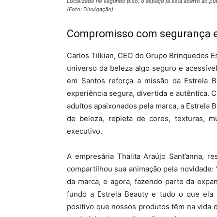
Localizado no segundo piso, o espaço já está aberto ao p
(Foto: Divulgação)
Compromisso com segurança e
Carlos Tilkian, CEO do Grupo Brinquedos Es
universo da beleza algo seguro e acessív
em Santos reforça a missão da Estrela 
experiência segura, divertida e autêntica.
adultos apaixonados pela marca, a Estrela 
de beleza, repleta de cores, texturas, m
executivo.
A empresária Thalita Araújo Sant’anna, r
compartilhou sua animação pela novidade:
da marca, e agora, fazendo parte da expa
fundo a Estrela Beauty e tudo o que ela 
positivo que nossos produtos têm na vida 