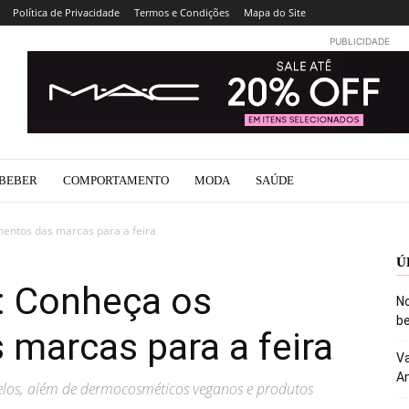
Política de Privacidade
Termos e Condições
Mapa do Site
PUBLICIDADE
BEBER
COMPORTAMENTO
MODA
SAÚDE
mentos das marcas para a feira
Ú
: Conheça os
No
be
marcas para a feira
Va
An
los, além de dermocosméticos veganos e produtos