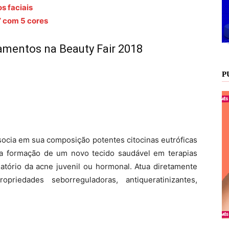
os faciais
” com 5 cores
amentos na Beauty Fair 2018
P
socia em sua composição potentes citocinas eutróficas
a formação de um novo tecido saudável em terapias
matório da acne juvenil ou hormonal. Atua diretamente
riedades seborreguladoras, antiqueratinizantes,