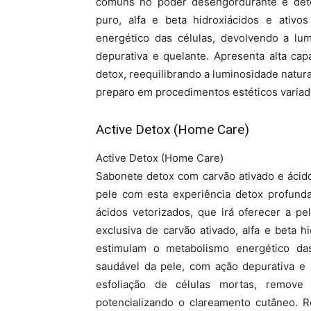
comuns no poder desengordurante e detox
puro, alfa e beta hidroxiácidos e ativo
energético das células, devolvendo a lu
depurativa e quelante. Apresenta alta ca
detox, reequilibrando a luminosidade natura
preparo em procedimentos estéticos variado
Active Detox (Home Care)
Active Detox (Home Care)
Sabonete detox com carvão ativado e ácid
pele com esta experiência detox profund
ácidos vetorizados, que irá oferecer a p
exclusiva de carvão ativado, alfa e beta 
estimulam o metabolismo energético da
saudável da pele, com ação depurativa e 
esfoliação de células mortas, remove 
potencializando o clareamento cutâneo. R