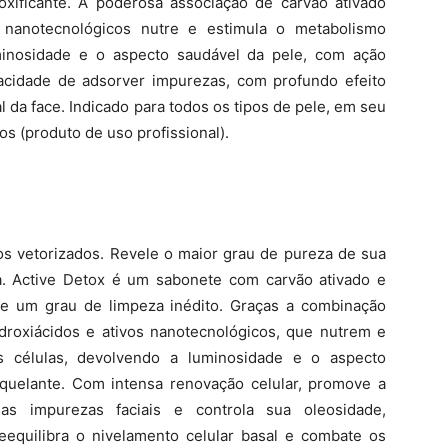
ificante. A poderosa associação de carvão ativado
s nanotecnológicos nutre e estimula o metabolismo
minosidade e o aspecto saudável da pele, com ação
pacidade de adsorver impurezas, com profundo efeito
l da face. Indicado para todos os tipos de pele, em seu
s (produto de uso profissional).
os vetorizados. Revele o maior grau de pureza de sua
a. Active Detox é um sabonete com carvão ativado e
ele um grau de limpeza inédito. Graças a combinação
hidroxiácidos e ativos nanotecnológicos, que nutrem e
s células, devolvendo a luminosidade e o aspecto
quelante. Com intensa renovação celular, promove a
as impurezas faciais e controla sua oleosidade,
eequilibra o nivelamento celular basal e combate os