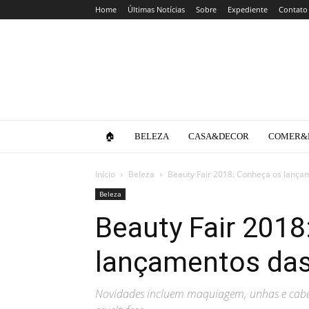
Home
Últimas Notícias
Sobre
Expediente
Contato
Clube
da
Lola
🏠
BELEZA
CASA&DECOR
COMER&
Início
Beleza
Beauty Fair 2018: Conheça os lança
Beleza
Beauty Fair 2018
lançamentos das 
Novidades incluem maquiagem, unhas e cabe