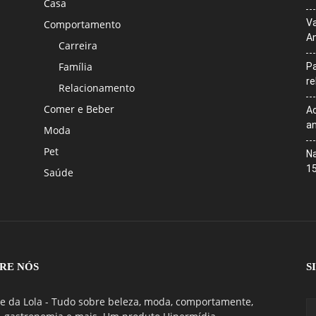
Casa
Va
Comportamento
An
Carreira
Família
Pa
r
Relacionamento
Comer e Beber
Ac
an
Moda
Pet
Na
1
Saúde
RE NÓS
S
e da Lola - Tudo sobre beleza, moda, comportamente,