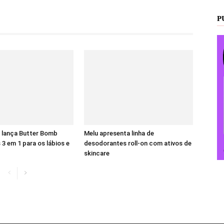
P
 lança Butter Bomb
Melu apresenta linha de
 3 em 1 para os lábios e
desodorantes roll-on com ativos de
skincare