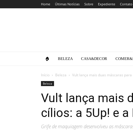
Home
Últimas Notícias
Sobre
Expediente
Contato
Clube
da
Lola
🏠
BELEZA
CASA&DECOR
COMER&
Início
Beleza
Vult lança mais duas máscaras para c
Beleza
Vult lança mais 
cílios: a 5Up! e a
Grife de maquiagem desenvolveu as máscaras 