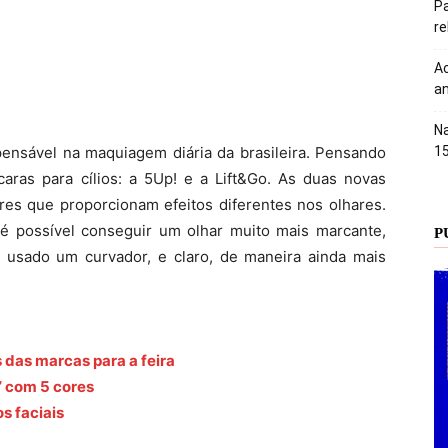
Pa
r
Ac
an
Na
spensável na maquiagem diária da brasileira. Pensando
1
aras para cílios: a 5Up! e a Lift&Go. As duas novas
res que proporcionam efeitos diferentes nos olhares.
é possível conseguir um olhar muito mais marcante,
P
 usado um curvador, e claro, de maneira ainda mais
 das marcas para a feira
” com 5 cores
os faciais