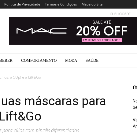
Política de Privacidade
Termos e Condições
Mapa do Site
PUBLICIDADE
BEBER
COMPORTAMENTO
MODA
SAÚDE
ílios: a 5Up! e a Lift&Go
Ú
duas máscaras para
No
be
 Lift&Go
Va
An
para cílios com pincéis diferenciados