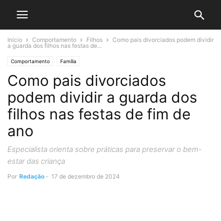
Início
Comportamento
Filhos
Como pais divorciados podem dividir
a guarda dos filhos nas festas de...
Comportamento
Família
Como pais divorciados
podem dividir a guarda dos
filhos nas festas de fim de
ano
Especialista orienta sobre práticas para preservar o bem-
estar das criança
Por
Redação
-
17 de dezembro de 2024