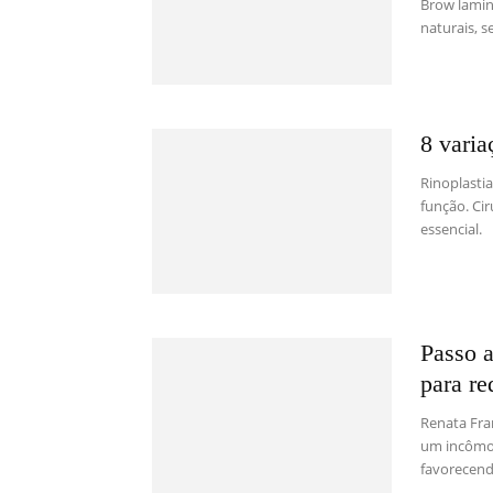
Brow lamin
naturais, s
8 varia
Rinoplastia
função. Ci
essencial.
Passo 
para re
Renata Fra
um incômod
favorecendo