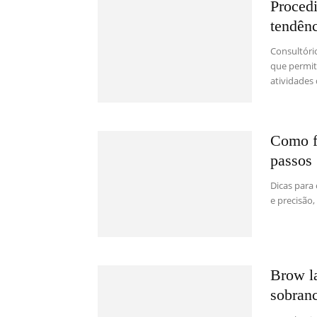
Proced
tendênc
Consultóri
que permit
atividades 
Como f
passos
Dicas para 
e precisão,
Brow l
sobranc