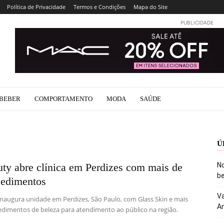
Política de Privacidade
Termos e Condições
Mapa do Site
PUBLICIDADE
BEBER
COMPORTAMENTO
MODA
SAÚDE
Ú
ty abre clínica em Perdizes com mais de
No
be
cedimentos
Va
naugura unidade em Perdizes, São Paulo, com Glass Skin e mais
An
edimentos de beleza para atendimento ao público na região.