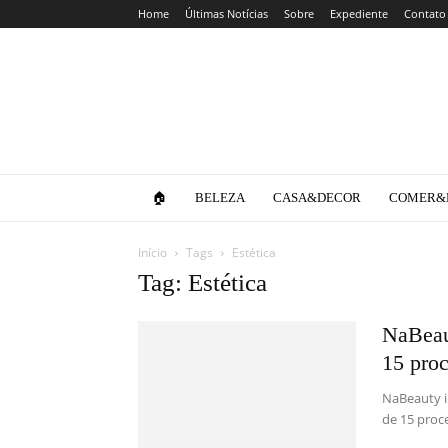
Home
Últimas Notícias
Sobre
Expediente
Contato
Clube
da
Lola
🏠
BELEZA
CASA&DECOR
COMER&
Início
Tags
Estética
Tag: Estética
NaBeau
15 pro
NaBeauty i
de 15 proc