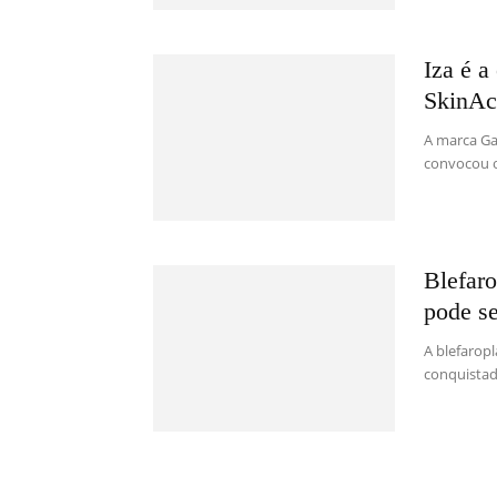
Iza é a
SkinAc
A marca Ga
convocou o
Blefaro
pode se
A blefaropl
conquistad