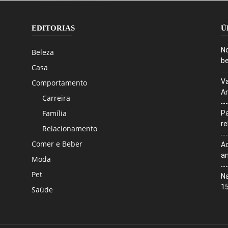
EDITORIAS
Ú
No
Beleza
be
Casa
Va
Comportamento
An
Carreira
Família
Pa
r
Relacionamento
Comer e Beber
Ac
an
Moda
Pet
Na
1
Saúde