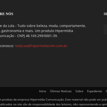
RE NÓS
S
e da Lola - Tudo sobre beleza, moda, comportamente,
, gastronomia e mais. Um produto Hipermídia
nicação - CNPJ 48.169.299/0001-39.
 conosco:
redacao@hipermidiacom.com.br
Início
Últimas Notícias
Sobre
Expediente
um produto da empresa Hipermídia Comunicação. Este material não pode ser publi
blicados no site são de responsabilidade dos leitores, não representando a opin