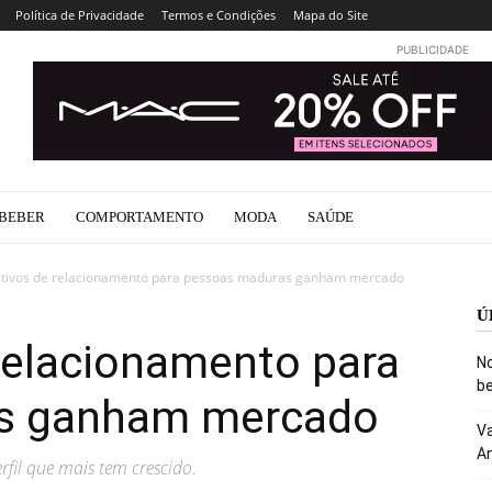
Política de Privacidade
Termos e Condições
Mapa do Site
PUBLICIDADE
BEBER
COMPORTAMENTO
MODA
SAÚDE
cativos de relacionamento para pessoas maduras ganham mercado
Ú
 relacionamento para
No
be
s ganham mercado
Va
An
fil que mais tem crescido.