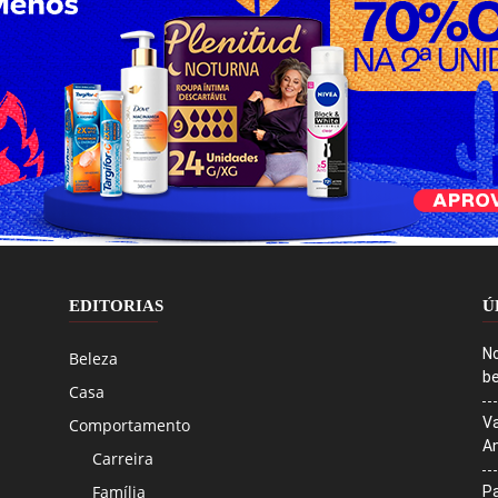
EDITORIAS
Ú
No
Beleza
be
Casa
Va
Comportamento
An
Carreira
Família
Pa