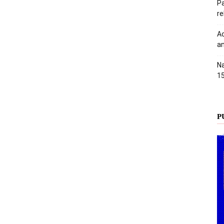
Pa
r
Ac
an
Na
1
P