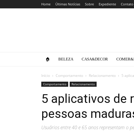
Home
Últimas Notícias
Sobre
Expediente
Contato
Clube
da
Lola
🏠
BELEZA
CASA&DECOR
COMER&
Início
Comportamento
Relacionamento
5 apli
Comportamento
Relacionamento
5 aplicativos de
pessoas madura
Usuários entre 40 e 65 anos representam o per