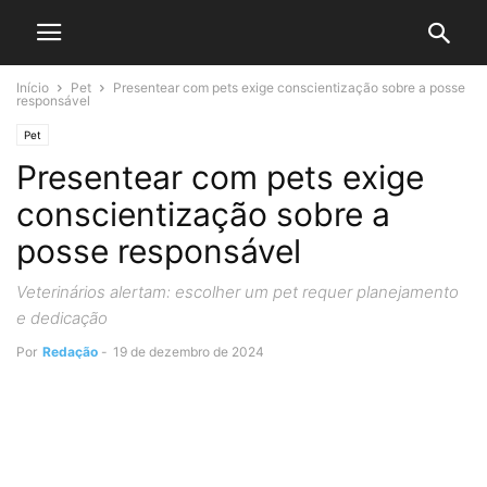
Início
Pet
Presentear com pets exige conscientização sobre a posse
responsável
Pet
Presentear com pets exige
conscientização sobre a
posse responsável
Veterinários alertam: escolher um pet requer planejamento
e dedicação
Por
Redação
-
19 de dezembro de 2024