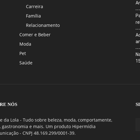
An
Carreira
Família
Pa
r
Relacionamento
Comer e Beber
Ac
an
Moda
Pet
Na
1
Saúde
RE NÓS
S
e da Lola - Tudo sobre beleza, moda, comportamente,
, gastronomia e mais. Um produto Hipermídia
nicação - CNPJ 48.169.299/0001-39.