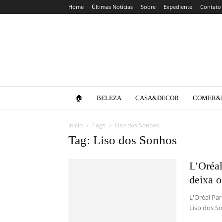
Home
Últimas Notícias
Sobre
Expediente
Contato
Clube
da
Lola
🏠
BELEZA
CASA&DECOR
COMER&
Início
Tags
Liso dos Sonhos
Tag: Liso dos Sonhos
L’Oréal
deixa o
L'Oréal Par
Liso dos S