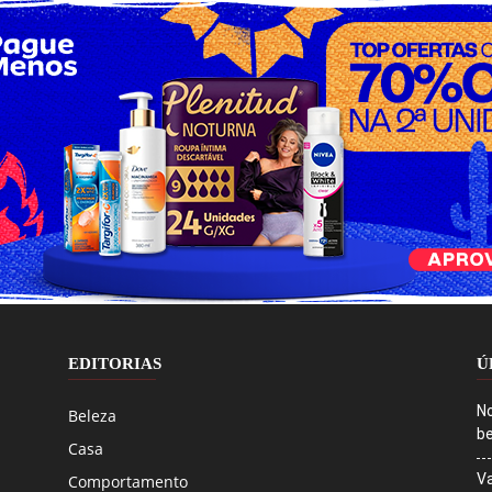
EDITORIAS
Ú
No
Beleza
be
Casa
Va
Comportamento