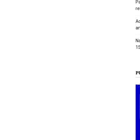
Pa
r
Ac
an
Na
1
P