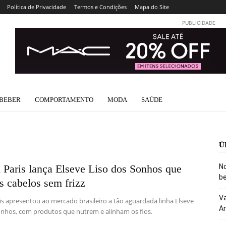
Política de Privacidade
Termos e Condições
Mapa do Site
PUBLICIDADE
BEBER
COMPORTAMENTO
MODA
SAÚDE
Ú
 Paris lança Elseve Liso dos Sonhos que
No
be
s cabelos sem frizz
Va
is apresentou ao mercado brasileiro a tão aguardada linha Elseve
An
onhos, com produtos que nutrem e alinham os fios.