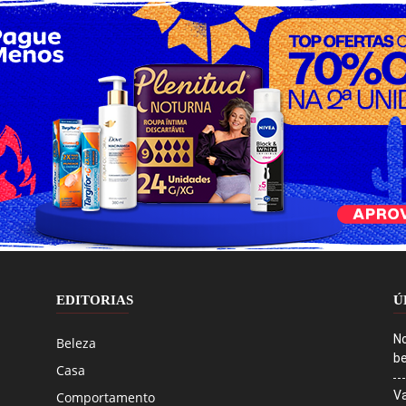
EDITORIAS
Ú
No
Beleza
be
Casa
Va
Comportamento