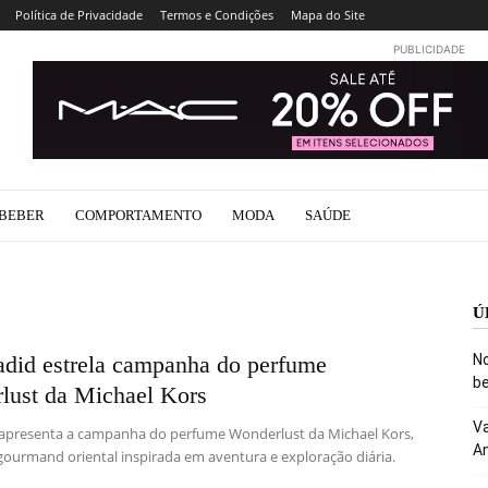
Política de Privacidade
Termos e Condições
Mapa do Site
PUBLICIDADE
BEBER
COMPORTAMENTO
MODA
SAÚDE
Ú
adid estrela campanha do perfume
No
be
lust da Michael Kors
Va
 apresenta a campanha do perfume Wonderlust da Michael Kors,
An
 gourmand oriental inspirada em aventura e exploração diária.