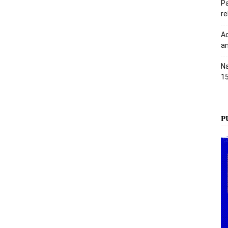
Pa
r
Ac
an
Na
1
P