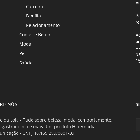
An
Carreira
Família
Pa
r
Relacionamento
Comer e Beber
Ac
an
Moda
Pet
Na
1
Saúde
RE NÓS
S
e da Lola - Tudo sobre beleza, moda, comportamente,
, gastronomia e mais. Um produto Hipermídia
nicação - CNPJ 48.169.299/0001-39.