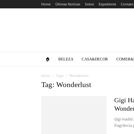
Home
Últimas Notícias
Sobre
Expediente
Contato
Clube
da
Lola
🏠
BELEZA
CASA&DECOR
COMER&
Início
Tags
Wonderlust
Tag: Wonderlust
Gigi H
Wonder
Gigi Hadid
fragrância