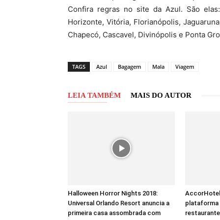
Confira regras no site da Azul. São elas
Horizonte, Vitória, Florianópolis, Jaguaru
Chapecó, Cascavel, Divinópolis e Ponta Gro
TAGS
Azul
Bagagem
Mala
Viagem
LEIA TAMBÉM
MAIS DO AUTOR
Halloween Horror Nights 2018:
AccorHotels
Universal Orlando Resort anuncia a
plataforma 
primeira casa assombrada com
restaurant