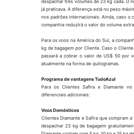
despachar três volumes de 23 kg cada. O 
já praticava. A diferença está no peso máx
nos padrões internacionais. Ainda, caso o 
companhia reduzirá o valor do volume extr
Para os voos na América do Sul, a compan
kg de bagagem por Cliente. Caso o Cliente
passará a cobrar o valor de US$ 50 por 
atualmente na forma de quilogramas.
Programa de vantagens TudoAzul
Para os Clientes Safira e Diamante n
diferenciais adicionais:
Voos Domésticos
Clientes Diamante e Safira que compram a 
despachar 23 kg de bagagem gratuitamente
Diamante contam com 5 kg, 10 kg e 15 kg d