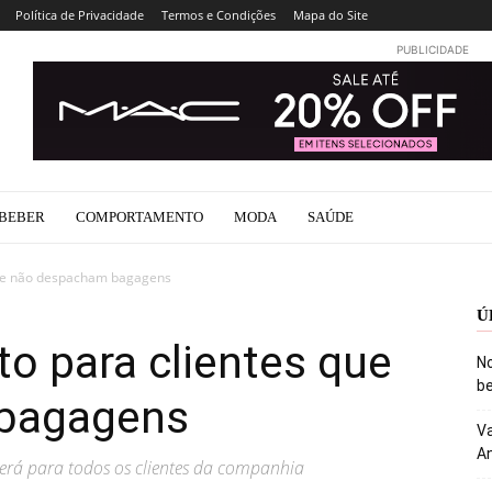
Política de Privacidade
Termos e Condições
Mapa do Site
PUBLICIDADE
BEBER
COMPORTAMENTO
MODA
SAÚDE
 que não despacham bagagens
Ú
to para clientes que
No
be
bagagens
Va
An
rá para todos os clientes da companhia