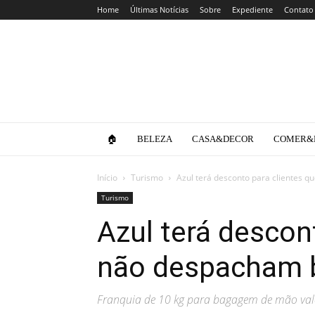
Home
Últimas Notícias
Sobre
Expediente
Contato
Clube
da
Lola
🏠
BELEZA
CASA&DECOR
COMER&
Início
Turismo
Azul terá desconto para clientes
Turismo
Azul terá descon
não despacham 
Franquia de 10 kg para bagagem de mão vale