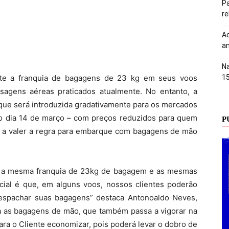
Pa
r
Ac
an
Na
nte a franquia de bagagens de 23 kg em seus voos
1
agens aéreas praticados atualmente. No entanto, a
 que será introduzida gradativamente para os mercados
 do dia 14 de março – com preços reduzidos para quem
P
 a valer a regra para embarque com bagagens de mão
 a mesma franquia de 23kg de bagagem e as mesmas
ncial é que, em alguns voos, nossos clientes poderão
despachar suas bagagens” destaca Antonoaldo Neves,
ra as bagagens de mão, que também passa a vigorar na
 para o Cliente economizar, pois poderá levar o dobro de