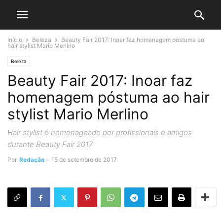
Início
Beleza
Beauty Fair 2017: Inoar faz homenagem póstuma ao
hair stylist Mario Merlino
Beleza
Beauty Fair 2017: Inoar faz
homenagem póstuma ao hair
stylist Mario Merlino
Hair stylist é homenageado por profissionais e amigos
durante Beauty Fair 2017
Por
Redação
-
15 de setembro de 2017