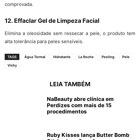
comprovada.
12. Effaclar Gel de Limpeza Facial
Elimina a oleosidade sem ressecar a pele, o produto tem
alta tolerância para peles sensíveis.
TAGS
Água Termal
Hidratante
La Roche
Peeling
Pele
Vichy
LEIA TAMBÉM
NaBeauty abre clínica em
Perdizes com mais de 15
procedimentos
Ruby Kisses lança Butter Bomb