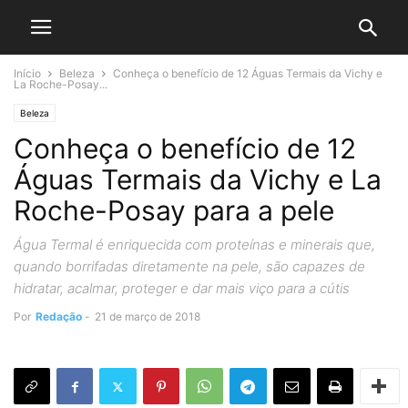
Início
Beleza
Conheça o benefício de 12 Águas Termais da Vichy e
La Roche-Posay...
Beleza
Conheça o benefício de 12
Águas Termais da Vichy e La
Roche-Posay para a pele
Água Termal é enriquecida com proteínas e minerais que,
quando borrifadas diretamente na pele, são capazes de
hidratar, acalmar, proteger e dar mais viço para a cútis
Por
Redação
-
21 de março de 2018