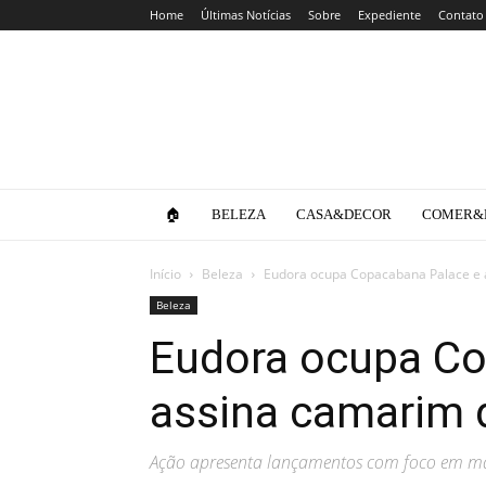
Home
Últimas Notícias
Sobre
Expediente
Contato
Clube
da
Lola
🏠
BELEZA
CASA&DECOR
COMER&
Início
Beleza
Eudora ocupa Copacabana Palace e 
Beleza
Eudora ocupa Co
assina camarim 
Ação apresenta lançamentos com foco em m