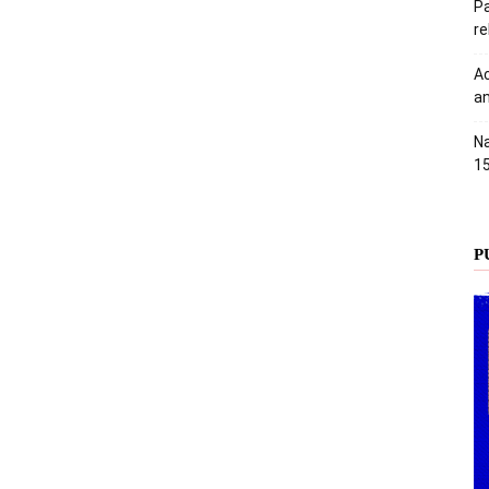
Pa
r
Ac
an
Na
1
P