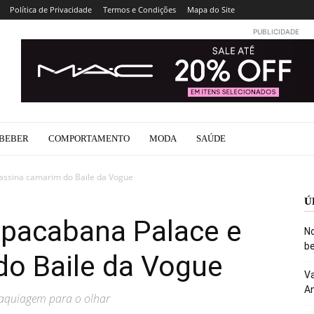
Política de Privacidade
Termos e Condições
Mapa do Site
PUBLICIDADE
BEBER
COMPORTAMENTO
MODA
SAÚDE
assina camarim do Baile da Vogue
Ú
pacabana Palace e
No
be
do Baile da Vogue
Va
An
aquiagem para o olhar