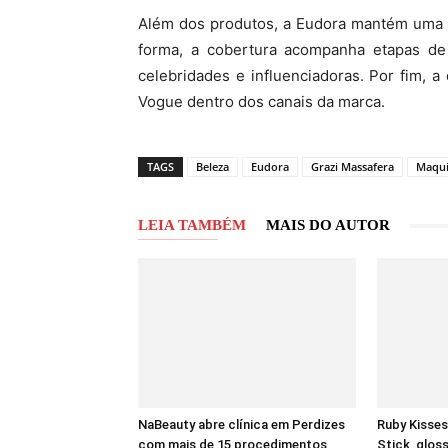
Além dos produtos, a Eudora mantém uma na
forma, a cobertura acompanha etapas de
celebridades e influenciadoras. Por fim, 
Vogue dentro dos canais da marca.
TAGS
Beleza
Eudora
Grazi Massafera
Maqu
LEIA TAMBÉM
MAIS DO AUTOR
NaBeauty abre clínica em Perdizes
Ruby Kisses
com mais de 15 procedimentos
Stick, gloss