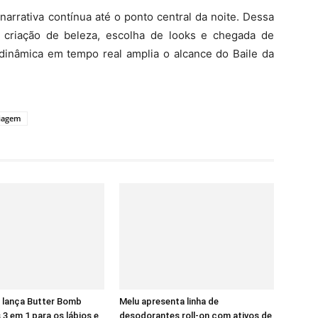
rrativa contínua até o ponto central da noite. Dessa
 criação de beleza, escolha de looks e chegada de
a dinâmica em tempo real amplia o alcance do Baile da
iagem
 lança Butter Bomb
Melu apresenta linha de
 3 em 1 para os lábios e
desodorantes roll-on com ativos de