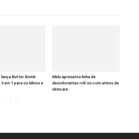
 lança Butter Bomb
Melu apresenta linha de
 3 em 1 para os lábios e
desodorantes roll-on com ativos de
skincare