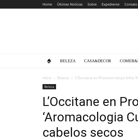
Home
Últimas Notícias
Sobre
Expediente
Contato
Clube
da
Lola
🏠
BELEZA
CASA&DECOR
COMER&
Início
Beleza
L’Occitane en Provence lança linha ‘
Beleza
L’Occitane en Pr
‘Aromacologia Cu
cabelos secos