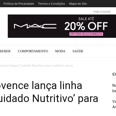
Política de Privacidade
Termos e Condições
Mapa do Site
PUBLICIDADE
BEBER
COMPORTAMENTO
MODA
SAÚDE
Aromacologia Cuidado Nutritivo’ para cabelos secos
Ú
ovence lança linha
No
be
idado Nutritivo’ para
Va
An