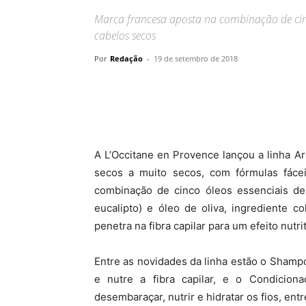
Marca francesa aposta na combinação de cinco
cabelos secos
Por
Redação
-
19 de setembro de 2018
A L’Occitane en Provence lançou a linha A
secos a muito secos, com fórmulas fácei
combinação de cinco óleos essenciais de 
eucalipto) e óleo de oliva, ingrediente 
penetra na fibra capilar para um efeito nutrit
Entre as novidades da linha estão o Shamp
e nutre a fibra capilar, e o Condiciona
desembaraçar, nutrir e hidratar os fios, ent