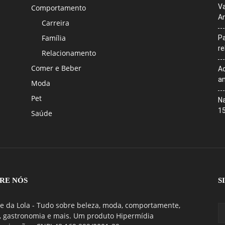
Va
Comportamento
An
Carreira
Família
Pa
r
Relacionamento
Comer e Beber
Ac
an
Moda
Pet
Na
1
Saúde
RE NÓS
S
e da Lola - Tudo sobre beleza, moda, comportamente,
, gastronomia e mais. Um produto Hipermídia