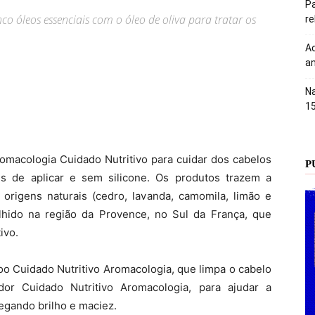
Pa
 óleos essenciais com o óleo de oliva para tratar os
r
Ac
an
Na
1
romacologia Cuidado Nutritivo para cuidar dos cabelos
P
s de aplicar e sem silicone. Os produtos trazem a
origens naturais (cedro, lavanda, camomila, limão e
colhido na região da Provence, no Sul da França, que
ivo.
oo Cuidado Nutritivo Aromacologia, que limpa o cabelo
dor Cuidado Nutritivo Aromacologia, para ajudar a
regando brilho e maciez.