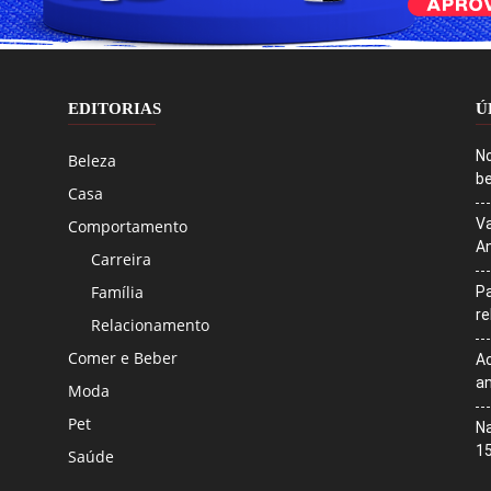
EDITORIAS
Ú
No
Beleza
be
Casa
Va
Comportamento
An
Carreira
Família
Pa
r
Relacionamento
Comer e Beber
Ac
an
Moda
Pet
Na
1
Saúde