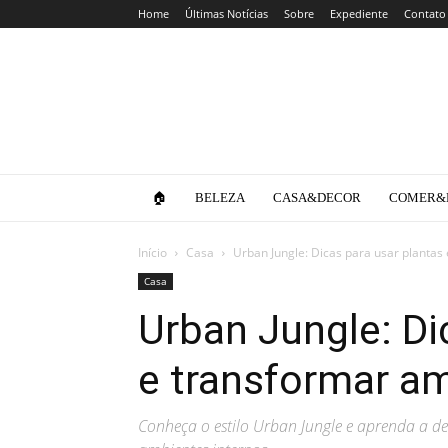
Home
Últimas Notícias
Sobre
Expediente
Contato
Clube
da
Lola
🏠
BELEZA
CASA&DECOR
COMER&
Início
Casa
Urban Jungle: Dicas para usar plantas
Casa
Urban Jungle: Di
e transformar a
Conheça o estilo Urban Jungle e aprenda a 