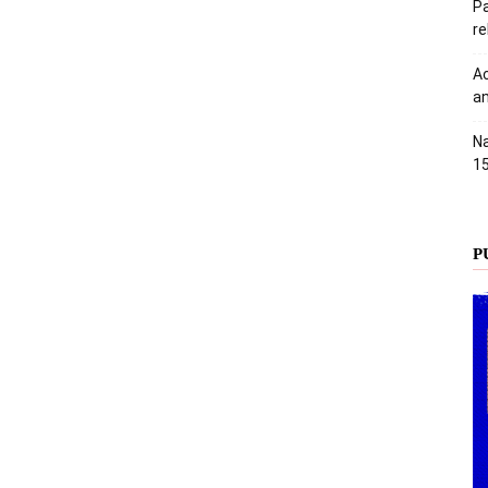
Pa
r
Ac
an
Na
1
P