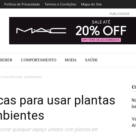
Política de Privacidade
Termos e Condições
Mapa do Site
PUBLICIDADE
BEBER
COMPORTAMENTO
MODA
SAÚDE
 e transformar ambientes
Ú
cas para usar plantas
No
be
mbientes
Va
An
decorar qualquer espaço urbano com plantas em