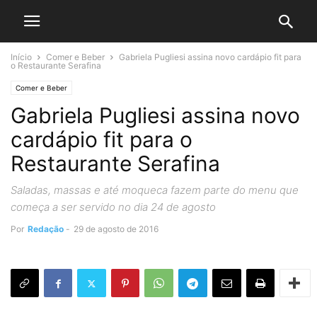
Início
Comer e Beber
Gabriela Pugliesi assina novo cardápio fit para
o Restaurante Serafina
Comer e Beber
Gabriela Pugliesi assina novo
cardápio fit para o
Restaurante Serafina
Saladas, massas e até moqueca fazem parte do menu que
começa a ser servido no dia 24 de agosto
Por
Redação
-
29 de agosto de 2016