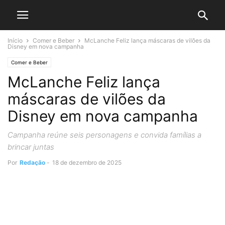
Início
Comer e Beber
McLanche Feliz lança máscaras de vilões da
Disney em nova campanha
Comer e Beber
McLanche Feliz lança
máscaras de vilões da
Disney em nova campanha
Campanha reúne seis personagens e convida famílias a
brincar juntas
Por
Redação
-
18 de dezembro de 2025