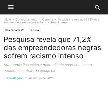
Início
Comportamento
Carreira
Pesquisa revela que 71,2% das
empreendedoras negras sofrem racismo intenso
Comportamento
Carreira
Pesquisa revela que 71,2%
das empreendedoras negras
sofrem racismo intenso
Autonomia financeira e maternidade aparecem como
questões centrais da pesquisa
Por
Redação
-
13 de março de 2025