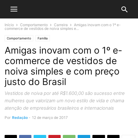
Início
Comportamento
Carreira
Amigas inovam com o 1º e-
commerce de vestidos de noiva simples e...
Comportamento
Família
Amigas inovam com o 1º e-
commerce de vestidos de
noiva simples e com preço
justo do Brasil
Vestidos de noiva por até R$1.600,00 são sucesso entre
mulheres que valorizam um novo estilo de vida e chama
atenção de empresários brasileiros e internacionais
Por
Redação
-
12 de março de 2017