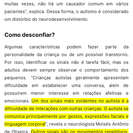
muitas vezes, não há um causador comum em vários
pacientes”, explica. Dessa forma, o autismo é considerado
um distúrbio do neurodesenvolvimento.
Como desconfiar?
Algumas características podem fazer parte da
personalidade da criança ou de um possível transtorno.
Por isso, identificar os sinais não é tarefa fácil, mas os
adultos devem sempre observar o comportamento dos
pequenos. “Crianças autistas geralmente apresentam
dificuldade em estabelecer uma conversa, além de
possuírem menor interesse em relações afetivas e
emocionais.
Um dos sinais mais evidentes no autista é a
dificuldade de interações com outras crianças. O autista se
comunica principalmente por gestos, expressões faciais e
linguagem corporal
“, revela o neurologista Moisés Antônio
de Oliveira.
Outros sinais são os movimentos repetitivos,