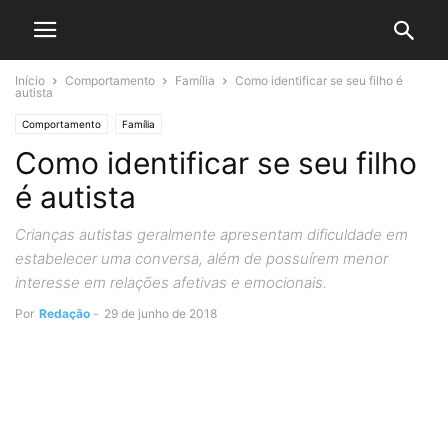
Início
Comportamento
Família
Como identificar se seu filho é
autista
Comportamento
Família
Como identificar se seu filho
é autista
Crianças autistas geralmente apresentam dificuldade em
estabelecer uma conversa, além de possuírem menor
interesse em relações afetivas e emocionais.
Por
Redação
-
29 de junho de 2018