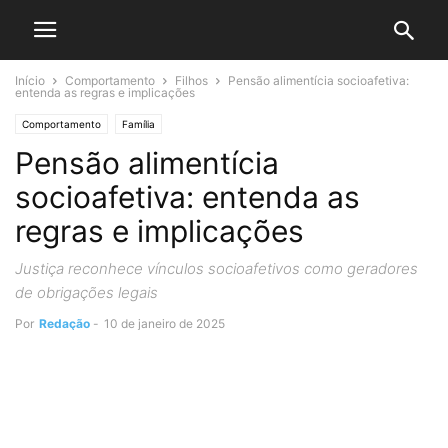
Início
Comportamento
Filhos
Pensão alimentícia socioafetiva:
entenda as regras e implicações
Comportamento
Família
Pensão alimentícia
socioafetiva: entenda as
regras e implicações
Justiça reconhece vínculos socioafetivos como geradores
de obrigações legais
Por
Redação
-
10 de janeiro de 2025