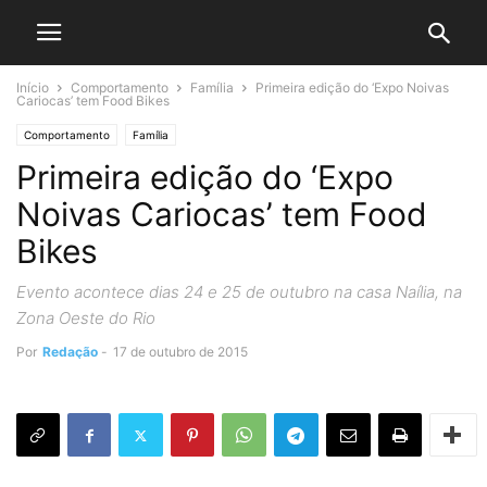
Início
Comportamento
Família
Primeira edição do ‘Expo Noivas
Cariocas’ tem Food Bikes
Comportamento
Família
Primeira edição do ‘Expo
Noivas Cariocas’ tem Food
Bikes
Evento acontece dias 24 e 25 de outubro na casa Naília, na
Zona Oeste do Rio
Por
Redação
-
17 de outubro de 2015