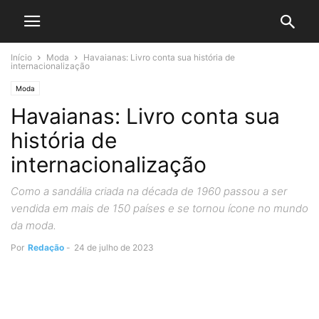
Início
Moda
Havaianas: Livro conta sua história de
internacionalização
Moda
Havaianas: Livro conta sua
história de
internacionalização
Como a sandália criada na década de 1960 passou a ser
vendida em mais de 150 países e se tornou ícone no mundo
da moda.
Por
Redação
-
24 de julho de 2023