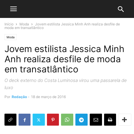
Início
Moda
Jovem estilista Jessica Minh Anh realiza desfile de
moda em transatlântico
Moda
Jovem estilista Jessica Minh
Anh realiza desfile de moda
em transatlântico
O deck externo do Costa Luminosa virou uma passarela de
luxo
Por
Redação
-
18 de março de 2016