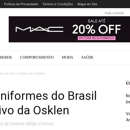
Política de Privacidade
Termos e Condições
Mapa do Site
PUBLICIDADE
BEBER
COMPORTAMENTO
MODA
SAÚDE
m diretor criativo da Osklen
Ú
niformes do Brasil
No
be
tivo da Osklen
Va
An
os de Inverno Milão-Cortina