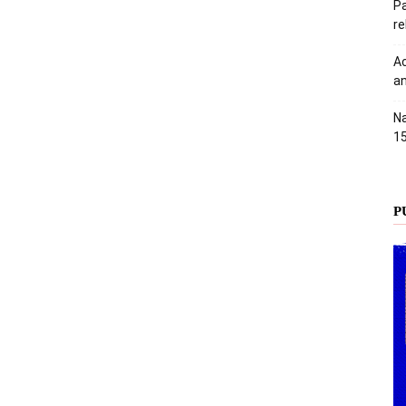
Pa
r
Ac
an
Na
1
P