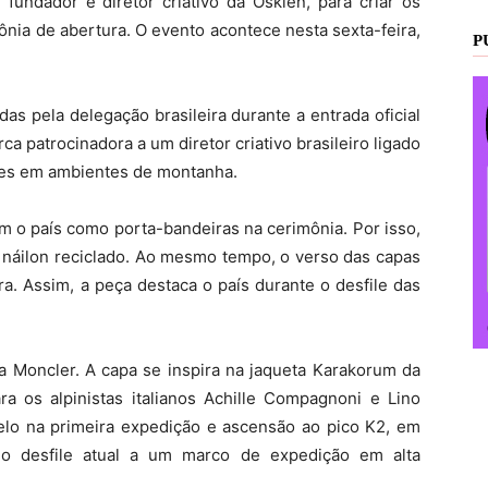
 fundador e diretor criativo da Osklen, para criar os
ônia de abertura. O evento acontece nesta sexta-feira,
P
as pela delegação brasileira durante a entrada oficial
a patrocinadora a um diretor criativo brasileiro ligado
ções em ambientes de montanha.
am o país como porta-bandeiras na cerimônia. Por isso,
 náilon reciclado. Ao mesmo tempo, o verso das capas
ra. Assim, a peça destaca o país durante o desfile das
da Moncler. A capa se inspira na jaqueta Karakorum da
ra os alpinistas italianos Achille Compagnoni e Lino
delo na primeira expedição e ascensão ao pico K2, em
 o desfile atual a um marco de expedição em alta