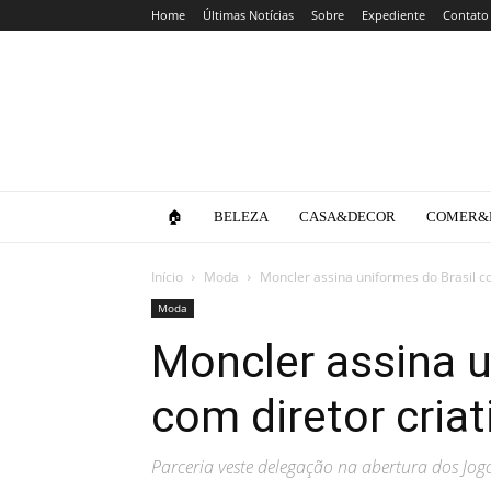
Home
Últimas Notícias
Sobre
Expediente
Contato
Clube
da
Lola
🏠
BELEZA
CASA&DECOR
COMER&
Início
Moda
Moncler assina uniformes do Brasil co
Moda
Moncler assina u
com diretor cria
Parceria veste delegação na abertura dos Jog