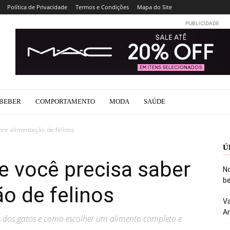
Política de Privacidade
Termos e Condições
Mapa do Site
PUBLICIDADE
BEBER
COMPORTAMENTO
MODA
SAÚDE
bre alimentação de felinos
Ú
e você precisa saber
No
be
o de felinos
Va
An
s dos gatos e como escolher um alimento completo e