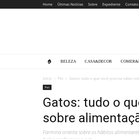
Home
Últimas Notícias
Sobre
Expediente
Contato
Clube
da
Lola
🏠
BELEZA
CASA&DECOR
COMER&
Início
Pet
Gatos: tudo o que você precisa saber so
Pet
Gatos: tudo o qu
sobre alimentaçã
Farmina orienta sobre os hábitos alimentare