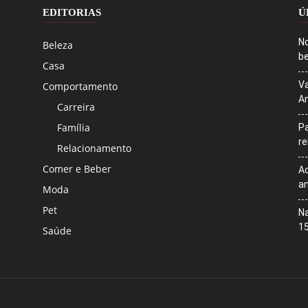
EDITORIAS
Ú
No
Beleza
be
Casa
Va
Comportamento
An
Carreira
Família
Pa
r
Relacionamento
Comer e Beber
Ac
an
Moda
Pet
Na
1
Saúde