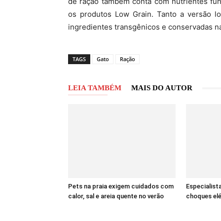
de ração também conta com nutrientes fun
os produtos Low Grain. Tanto a versão lo
ingredientes transgênicos e conservadas n
TAGS
Gato
Ração
LEIA TAMBÉM
MAIS DO AUTOR
Pets na praia exigem cuidados com
Especialist
calor, sal e areia quente no verão
choques elé