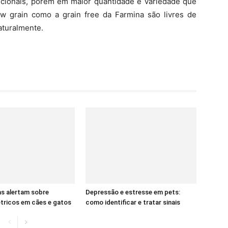
cionais, porém em maior quantidade e variedade que
w grain como a grain free da Farmina são livres de
aturalmente.
as alertam sobre
Depressão e estresse em pets:
tricos em cães e gatos
como identificar e tratar sinais