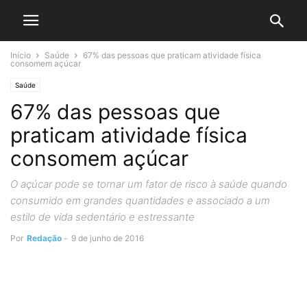
Início
Saúde
67% das pessoas que praticam atividade física
consomem açúcar
Saúde
67% das pessoas que
praticam atividade física
consomem açúcar
O açúcar pode se tornar um fator de risco à saúde quando
consumido em grandes quantidades e associado a um
estilo de vida sedentário e estressante
Por
Redação
-
9 de junho de 2016