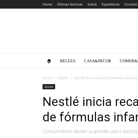
Home
Últimas Notícias
Sobre
Expediente
Contato
Clube
da
Lola
🏠
BELEZA
CASA&DECOR
COMER&
Início
Saúde
Nestlé inicia recall preventivo de lote
Saúde
Nestlé inicia rec
de fórmulas infa
Consumidores devem suspender uso e solicit