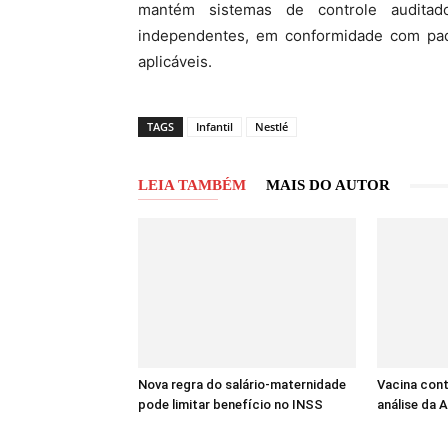
mantém sistemas de controle auditado
independentes, em conformidade com padr
aplicáveis.
TAGS
Infantil
Nestlé
LEIA TAMBÉM
MAIS DO AUTOR
Nova regra do salário-maternidade
Vacina cont
pode limitar benefício no INSS
análise da A