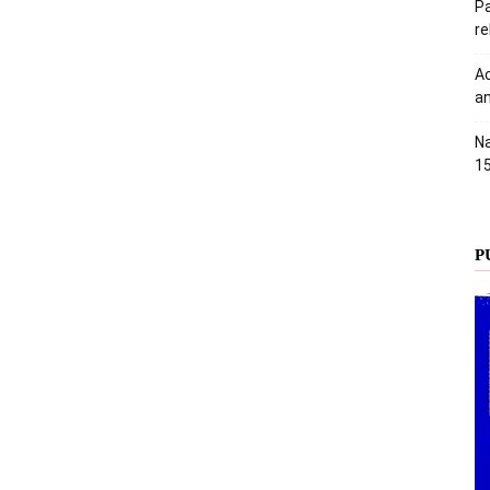
Pa
r
Ac
an
Na
1
P