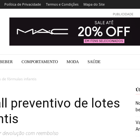
Política de Privacidade
Termos e Condições
Mapa do Site
PUBLICIDADE
BEBER
COMPORTAMENTO
MODA
SAÚDE
s de fórmulas infantis
Ú
all preventivo de lotes
No
be
ntis
Va
An
ar devolução com reembolso