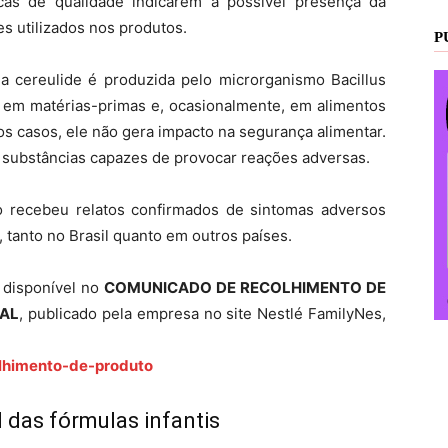
cas de qualidade indicarem a possível presença da
s utilizados nos produtos.
P
 cereulide é produzida pelo microrganismo Bacillus
 em matérias-primas e, ocasionalmente, em alimentos
os casos, ele não gera impacto na segurança alimentar.
substâncias capazes de provocar reações adversas.
o recebeu relatos confirmados de sintomas adversos
, tanto no Brasil quanto em outros países.
á disponível no
COMUNICADO DE RECOLHIMENTO DE
NAL
, publicado pela empresa no site Nestlé FamilyNes,
olhimento-de-produto
l das fórmulas infantis