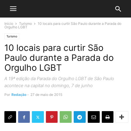
Início
Turismo
10 locais para curtir São Paulo durante a Parada do
Orgulho LGBT
Turismo
10 locais para curtir São
Paulo durante a Parada do
Orgulho LGBT
A 19ª edição da Parada do Orgulho LGBT de São Paulo
acontece na capital no domingo, 7 de junho
Por
Redação
-
27 de maio de 2015