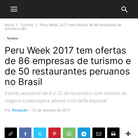
Início
Turismo
Peru Week 2017 tem ofertas de 86 empresas de
turismo e de...
Turismo
Peru Week 2017 tem ofertas
de 86 empresas de turismo e
de 50 restaurantes peruanos
no Brasil
Evento acontece de 6 a 22 de novembro com roteiros de
viagens e passagens aéreas com tarifa especial
Por
Redação
-
31 de outubro de 2017