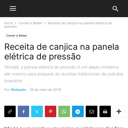
Início
Comer e Beber
Receita de canjica na panela elétrica de
pressão
Comer e Beber
Receita de canjica na panela
elétrica de pressão
Versátil, a panela elétrica de pressão é um aliado moderno
até mesmo para preparar as receitas tradicionais da culinária
brasileira
Por
Redação
-
29 de maio de 2018