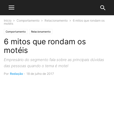
Início
Comportamento
Relacionamento
6 mitos que rondam os
motéis
Comportamento
Relacionamento
6 mitos que rondam os
motéis
Empresário do segmento fala sobre as principais dúvidas
das pessoas quando o tema é motel
Por
Redação
-
18 de julho de 2017