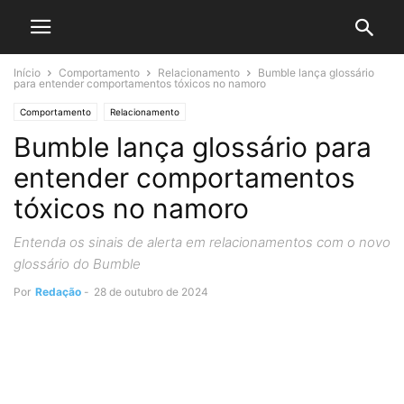
Início
Comportamento
Relacionamento
Bumble lança glossário
para entender comportamentos tóxicos no namoro
Comportamento
Relacionamento
Bumble lança glossário para
entender comportamentos
tóxicos no namoro
Entenda os sinais de alerta em relacionamentos com o novo
glossário do Bumble
Por
Redação
-
28 de outubro de 2024