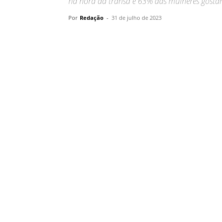
na hora da transa e 63% das mulheres gostar
Por
Redação
-
31 de julho de 2023