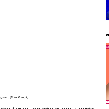
P
rgasmo (Foto: Freepik)
a ainda é um tabu para muitas mulheres. A pesquisa