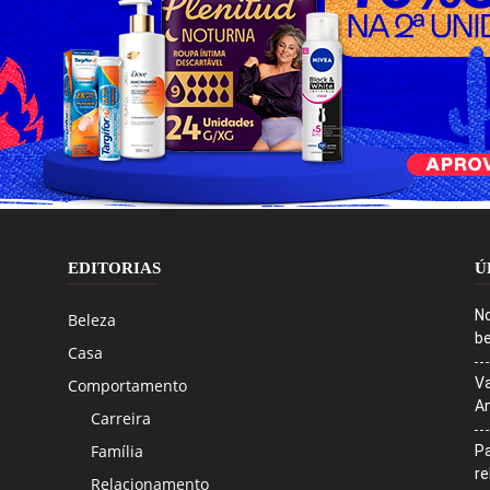
EDITORIAS
Ú
No
Beleza
be
Casa
Va
Comportamento
An
Carreira
Família
Pa
r
Relacionamento