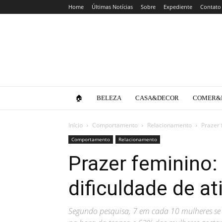
Home
Últimas Notícias
Sobre
Expediente
Contato
Clube
da
Lola
🏠
BELEZA
CASA&DECOR
COMER&
Início
Comportamento
Relacionamento
Prazer 
Comportamento
Relacionamento
Prazer feminino
dificuldade de a
Segundo pesquisa, 7 em cada 10 mulheres s