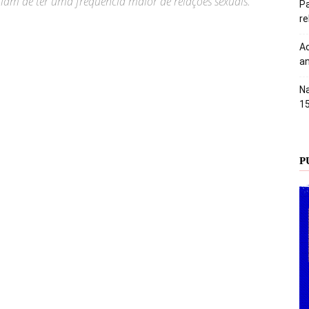
iam de ter uma frequência maior de relações sexuais.
Pa
r
Ac
an
Na
1
P