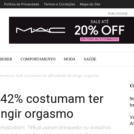
Política de Privacidade
Termos e Condições
Mapa do Site
PUBLICIDADE
BEBER
COMPORTAMENTO
MODA
SAÚDE
feminino: 42% costumam ter dificuldade de atingir orgasmo
Ú
: 42% costumam ter
No
be
tingir orgasmo
Va
An
e masturbam; 74% já usaram brinquedos ou acessórios