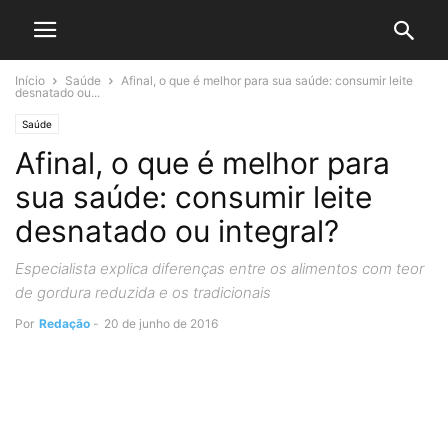
Início
Saúde
Afinal, o que é melhor para sua saúde: consumir leite
desnatado ou...
Saúde
Afinal, o que é melhor para
sua saúde: consumir leite
desnatado ou integral?
Especialista explica diferenças entre os alimentos com teor
de gordura reduzida e os tradicionais
Por
Redação
-
20 de junho de 2016