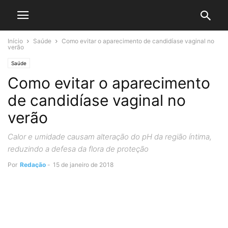
Início
Saúde
Como evitar o aparecimento de candidíase vaginal no
verão
Saúde
Como evitar o aparecimento
de candidíase vaginal no
verão
Calor e umidade causam alteração do pH da região íntima,
reduzindo a defesa da flora de proteção
Por
Redação
-
15 de janeiro de 2018