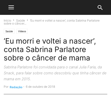
Início
Saúde
‘Eu morri e voltei a nascer’, conta Sabrina Parlatore
sobre o câncer...
Saúde
Vídeos
‘Eu morri e voltei a nascer’,
conta Sabrina Parlatore
sobre o câncer de mama
Sabrina Parlatore foi convidada para o canal Julia Faria, da
Snack, para falar sobre como descobriu que tinha câncer de
mama em 2015.
Por
-
6 de outubro de 2018
Redação