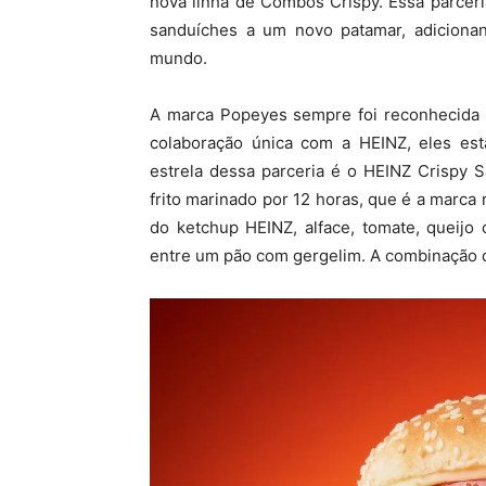
nova linha de Combos Crispy. Essa parcer
sanduíches a um novo patamar, adicion
mundo.
A marca Popeyes sempre foi reconhecida p
colaboração única com a HEINZ, eles es
estrela dessa parceria é o HEINZ Crispy S
frito marinado por 12 horas, que é a marca
do ketchup HEINZ, alface, tomate, queijo 
entre um pão com gergelim. A combinação de