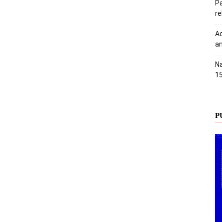
Pa
r
Ac
an
Na
1
P