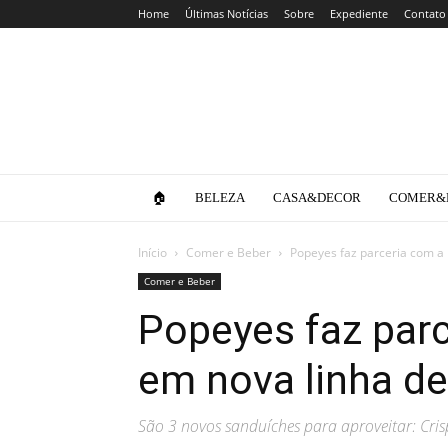
Home
Últimas Notícias
Sobre
Expediente
Contato
Clube
da
Lola
🏠
BELEZA
CASA&DECOR
COMER&
Início
Comer e Beber
Popeyes faz parceria com a
Comer e Beber
Popeyes faz par
em nova linha d
São 3 novos sanduíches para aproveitar: Cris