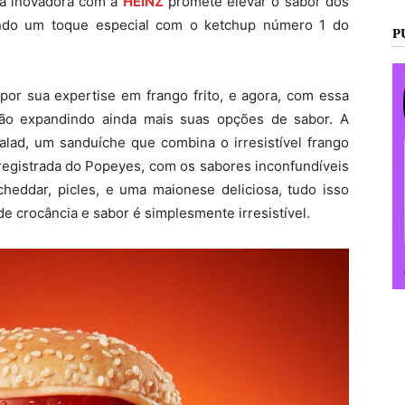
ia inovadora com a
HEINZ
promete elevar o sabor dos
ando um toque especial com o ketchup número 1 do
P
or sua expertise em frango frito, e agora, com essa
tão expandindo ainda mais suas opções de sabor. A
alad, um sanduíche que combina o irresistível frango
 registrada do Popeyes, com os sabores inconfundíveis
cheddar, picles, e uma maionese deliciosa, tudo isso
 crocância e sabor é simplesmente irresistível.