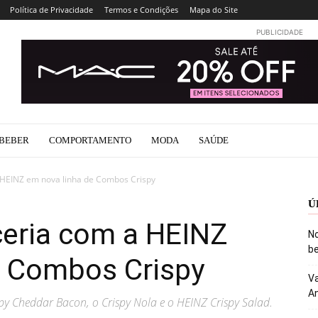
Política de Privacidade
Termos e Condições
Mapa do Site
PUBLICIDADE
BEBER
COMPORTAMENTO
MODA
SAÚDE
 HEINZ em nova linha de Combos Crispy
Ú
ceria com a HEINZ
No
be
e Combos Crispy
Va
An
py Cheddar Bacon, o Crispy Nola e o HEINZ Crispy Salad.